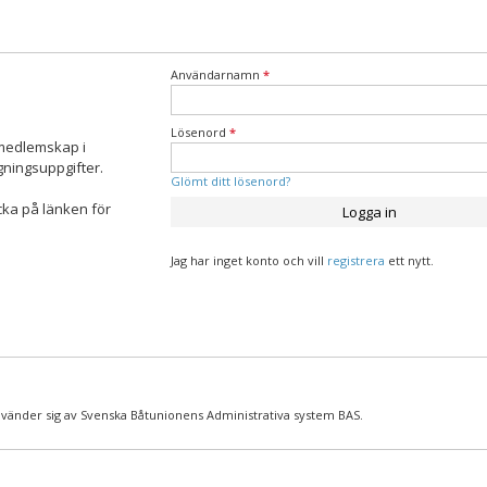
Användarnamn
*
Lösenord
*
 medlemskap i
ningsuppgifter.
Glömt ditt lösenord?
cka på länken för
Logga in
Jag har inget konto och vill
registrera
ett nytt.
nvänder sig av Svenska Båtunionens Administrativa system BAS.