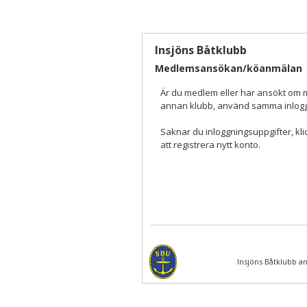
Insjöns Båtklubb
Medlemsansökan/köanmälan
Är du medlem eller har ansökt om
annan klubb, använd samma inlogg
Saknar du inloggningsuppgifter, kli
att registrera nytt konto.
Insjöns Båtklubb a