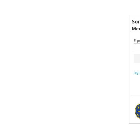
So
Me
E-p
Jag